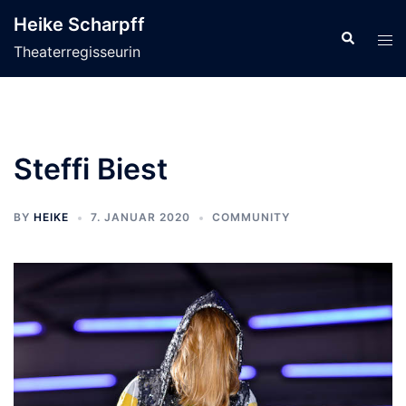
Zum
Heike Scharpff
Inhalt
Search
Tog
Theaterregisseurin
springen
men
Steffi Biest
BY
HEIKE
7. JANUAR 2020
COMMUNITY