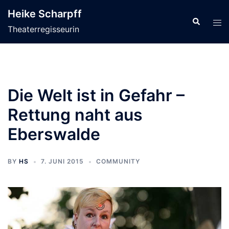
Zum
Heike Scharpff
Inhalt
Search
Tog
Theaterregisseurin
springen
men
Die Welt ist in Gefahr –
Rettung naht aus
Eberswalde
BY
HS
7. JUNI 2015
COMMUNITY